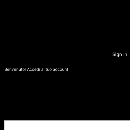
Sign in
Home
Serie B
Benvenuto! Accedi al tuo account
SERIE 
ALTRI SPORT
CALCIO ESTERO
CALCIOMERCATO
EDITORIALE
ITALIA NAZIONALE
RUBRICHE