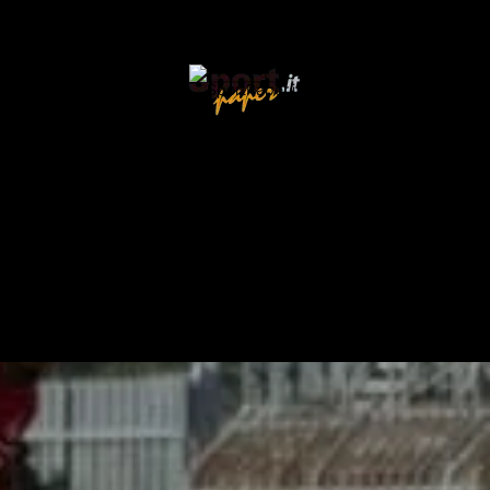
ieme la serie cadetta, notizie ed aggiornamenti sulle prota
7.
Casuale