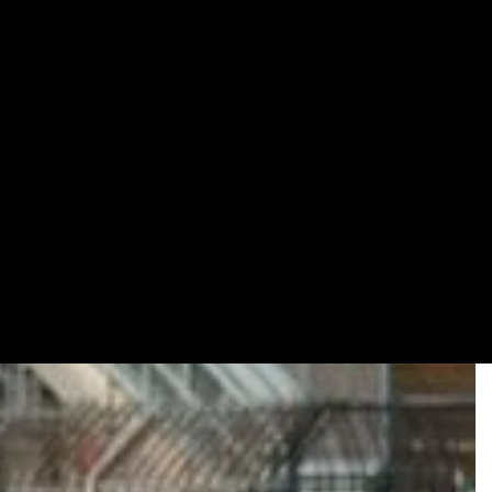
goniste. Classifiche,
risultati
e
calciomercato
7 giorni su