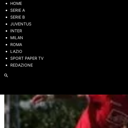
HOME
Il mondo della
Serie B
da vivere a 360 gradi. Viviamo ins
SERIE A
SERIE B
JUVENTUS
INTER
MILAN
ROMA
LAZIO
SPORT PAPER TV
REDAZIONE