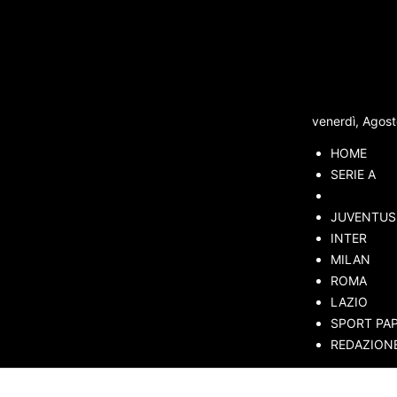
venerdì, Agost
HOME
SERIE A
SERIE B
JUVENTUS
B
INTER
MILAN
ESCLUSIVE
FANTACALCIO
GOSSIP & CURIOSITÀ
ROMA
SERIE A
SERIE B
LAZIO
SPORT PAP
REDAZION