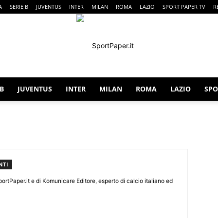
A
SERIE B
JUVENTUS
INTER
MILAN
ROMA
LAZIO
SPORT PAPER TV
R
 B
JUVENTUS
INTER
MILAN
ROMA
LAZIO
SPO
SportPaper
NTI
rtPaper.it e di Komunicare Editore, esperto di calcio italiano ed