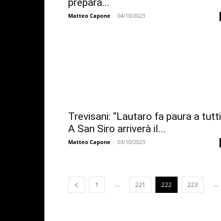
prepara...
Matteo Capone
-
04/10/2023
Trevisani: “Lautaro fa paura a tutti
A San Siro arriverà il...
Matteo Capone
-
03/10/2023
...
...
1
221
222
223