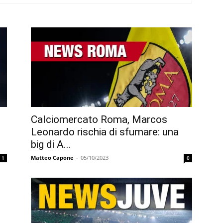
Calciomercato Roma, Marcos
Leonardo rischia di sfumare: una
big di A...
Matteo Capone
-
05/10/2023
1
0
l