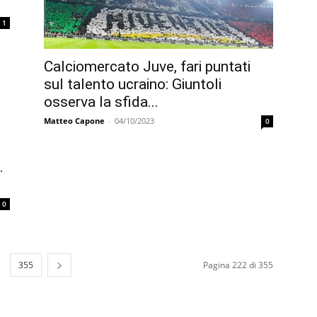
1
Calciomercato Juve, fari puntati
sul talento ucraino: Giuntoli
osserva la sfida...
Matteo Capone
-
04/10/2023
0
.
0
355
Pagina 222 di 355