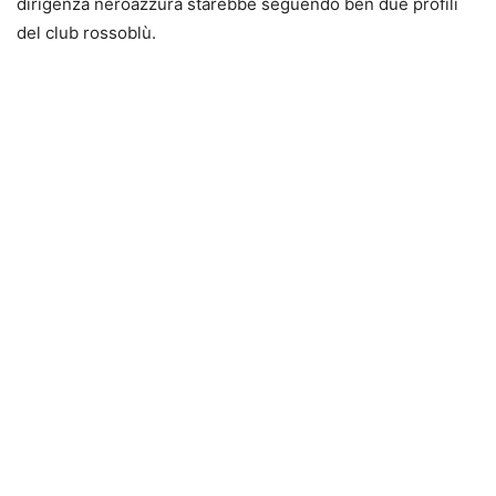
dirigenza neroazzura starebbe seguendo ben due profili
del club rossoblù.