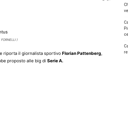
Ch
ve
p
Telegram
Ca
Pi
ce
 FORNELLI )
Ca
re
 riporta il giornalista sportivo
Florian Pattenberg
,
bbe proposto alle big di
Serie A.