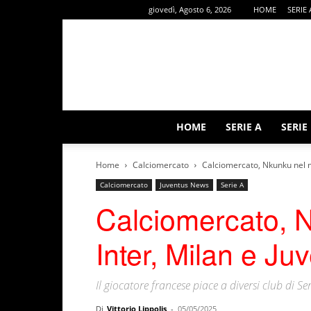
giovedì, Agosto 6, 2026
HOME
SERIE 
HOME
SERIE A
SERIE
Home
Calciomercato
Calciomercato, Nkunku nel mi
Calciomercato
Juventus News
Serie A
Calciomercato, N
Inter, Milan e Ju
Il giocatore francese piace a diversi club di Ser
Di
Vittorio Lippolis
-
05/05/2025