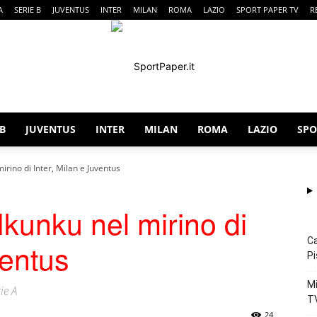
A
SERIE B
JUVENTUS
INTER
MILAN
ROMA
LAZIO
SPORT PAPER TV
R
 B
JUVENTUS
INTER
MILAN
ROMA
LAZIO
SPO
SportPaper
rino di Inter, Milan e Juventus
kunku nel mirino di
Ca
ventus
Pi
Mi
ie A
T
24