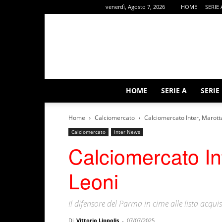
venerdì, Agosto 7, 2026
HOME
SERIE 
HOME
SERIE A
SERIE
Home
Calciomercato
Calciomercato Inter, Marott
Calciomercato
Inter News
Calciomercato In
Leoni
Il difensore del Parma in cime alle lista acquist
Di
Vittorio Lippolis
-
07/07/2025