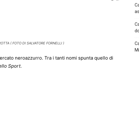
Ca
as
p
Telegram
Ca
do
TTA ( FOTO DI SALVATORE FORNELLI )
Ca
Mi
rcato neroazzurro. Tra i tanti nomi spunta quello di
ello Sport
.