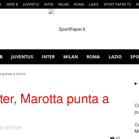
A
SERIE B
JUVENTUS
INTER
MILAN
ROMA
LAZIO
SPORT PAPER TV
R
 B
JUVENTUS
INTER
MILAN
ROMA
LAZIO
SPO
SportPaper
a punta a Leoni
ter, Marotta punta a
Ca
pu
Ca
i dell'Inter
Ma
67