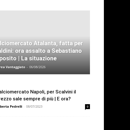
lciomercato Atalanta, fatta per
ldini: ora assalto a Sebastiano
posito | La situazione
rea Vantaggiato
-
06/08/2026
alciomercato Napoli, per Scalvini il
rezzo sale sempre di più | E ora?
berta Pedrelli
-
08/07/2023
0