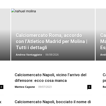
Calciomercato Roma, accordo
Ca
con l’Atletico Madrid per Molina |
Ma
Tutti i dettagli
Es
Andrea Vantaggiato
-
06/08/2026
And
Calciomercato Napoli, vicino l’arrivo del
C
difensore: ecco cosa manca
p
Matteo Capone
-
09/07/2023
Ro
0
0
a:
Calciomercato Napoli, bocciato il nome di