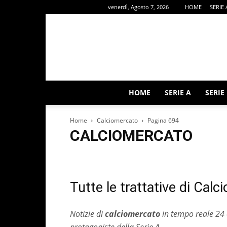
venerdì, Agosto 7, 2026
HOME
SERIE 
HOME
SERIE A
SERIE
Home
Calciomercato
Pagina 694
CALCIOMERCATO
ALTRI SPORT
Calcio Estero
Calciomercato
Editor
Rubriche
Serie A
Serie B
Tutte le trattative di Calc
Notizie di
calciomercato
in tempo reale 24 or