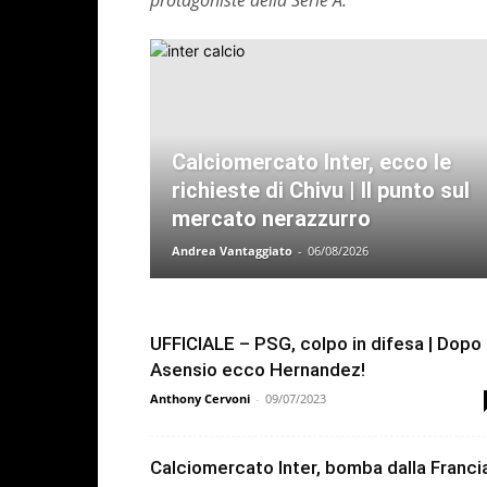
protagoniste della Serie A.
Calciomercato Inter, ecco le
richieste di Chivu | Il punto sul
mercato nerazzurro
Andrea Vantaggiato
-
06/08/2026
UFFICIALE – PSG, colpo in difesa | Dopo
Asensio ecco Hernandez!
Anthony Cervoni
-
09/07/2023
Calciomercato Inter, bomba dalla Franci