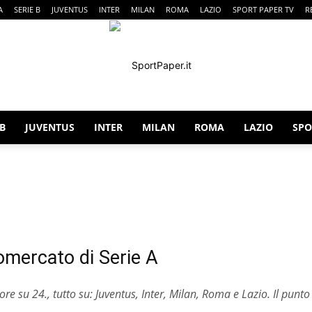
A
SERIE B
JUVENTUS
INTER
MILAN
ROMA
LAZIO
SPORT PAPER TV
R
 B
JUVENTUS
INTER
MILAN
ROMA
LAZIO
SPO
SportPaper
iale
Esclusive
Fantacalcio
Gossip & Curiosità
Italia Nazionale
iomercato di Serie A
e su 24., tutto su: Juventus, Inter, Milan, Roma e Lazio. Il punto s