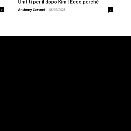
Umtiti per il dopo Kim | Ecco perchè
Anthony Cervoni
-
08/07/2023
0
0