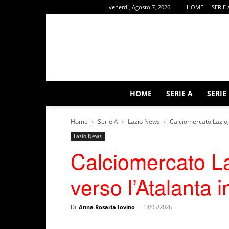
venerdì, Agosto 7, 2026
HOME
SERIE 
HOME
SERIE A
SERIE
Home
Serie A
Lazio News
Calciomercato Lazio, 
Lazio News
Calciomercato Laz
verso l’Atalanta 
Di
Anna Rosaria Iovino
-
18/05/2026