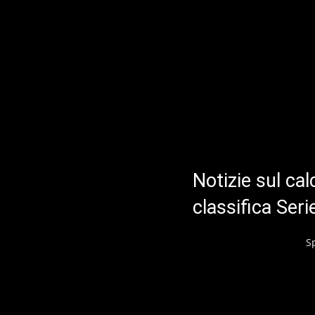
Notizie sul cal
classifica Ser
S