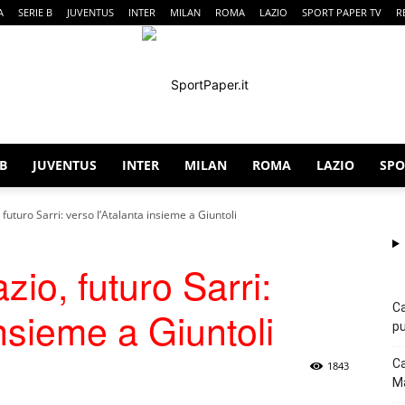
A
SERIE B
JUVENTUS
INTER
MILAN
ROMA
LAZIO
SPORT PAPER TV
R
 B
JUVENTUS
INTER
MILAN
ROMA
LAZIO
SPO
SportPaper
futuro Sarri: verso l’Atalanta insieme a Giuntoli
io, futuro Sarri:
Ca
insieme a Giuntoli
pu
Ca
1843
Ma