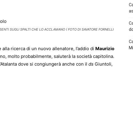
p
Telegram
Ca
as
Ca
do
ESENTI SUGLI SPALTI CHE LO ACCLAMANO ( FOTO DI SAVATORE FORNELLI
Ca
Mi
alla ricerca di un nuovo allenatore, l’addio di
Maurizio
ano, molto probabilmente, saluterà la società capitolina.
ll’Atalanta dove si congiungerà anche con il
ds
Giuntoli,