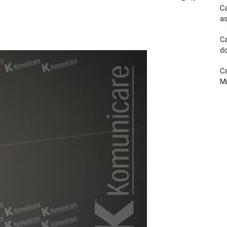
Ca
as
p
Telegram
Ca
do
Ca
Mi