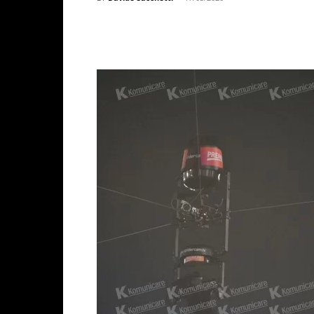
Facebook
X
WhatsAp