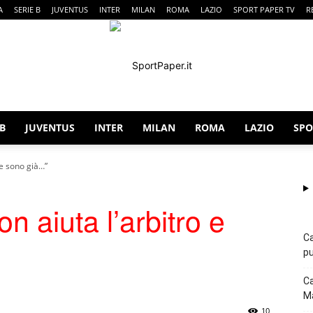
A
SERIE B
JUVENTUS
INTER
MILAN
ROMA
LAZIO
SPORT PAPER TV
R
 B
JUVENTUS
INTER
MILAN
ROMA
LAZIO
SPO
SportPaper
o e sono già…”
on aiuta l’arbitro e
Ca
pu
Ca
Ma
10