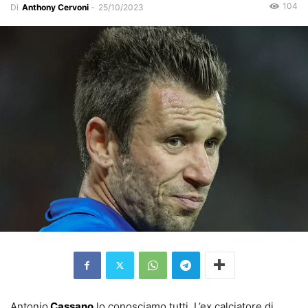
104
Di
Anthony Cervoni
-
25/10/2023
Antonio
Cassano
lo conosciamo tutti. L’ex calciatore di