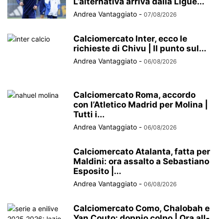
L’alternativa arriva dalla Ligue...
Andrea Vantaggiato
-
07/08/2026
Calciomercato Inter, ecco le
richieste di Chivu | Il punto sul...
Andrea Vantaggiato
-
06/08/2026
Calciomercato Roma, accordo
con l’Atletico Madrid per Molina |
Tutti i...
Andrea Vantaggiato
-
06/08/2026
Calciomercato Atalanta, fatta per
Maldini: ora assalto a Sebastiano
Esposito |...
Andrea Vantaggiato
-
06/08/2026
Calciomercato Como, Chalobah e
Yan Couto: doppio colpo | Ora all-