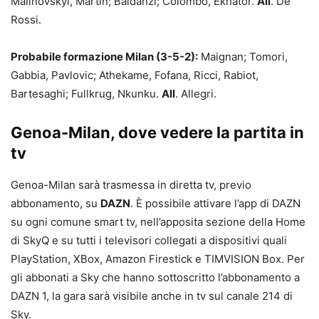
Malinovskyi, Martin; Baldanzi; Colombo, Ekhator.
All
. De
Rossi.
Probabile formazione Milan (3-5-2):
Maignan; Tomori,
Gabbia, Pavlovic; Athekame, Fofana, Ricci, Rabiot,
Bartesaghi; Fullkrug, Nkunku.
All
. Allegri.
Genoa-Milan, dove vedere la partita in
tv
Genoa-Milan sarà trasmessa in diretta tv, previo
abbonamento, su
DAZN
. È possibile attivare l’app di DAZN
su ogni comune smart tv, nell’apposita sezione della Home
di SkyQ e su tutti i televisori collegati a dispositivi quali
PlayStation, XBox, Amazon Firestick e TIMVISION Box. Per
gli abbonati a Sky che hanno sottoscritto l’abbonamento a
DAZN 1, la gara sarà visibile anche in tv sul canale 214 di
Sky.