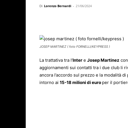
Di
Lorenzo Bernardi
-
21/06/2024
Facebook
X
WhatsAp
JOSEP MARTINEZ ( foto FORNELLI/KEYPRESS )
La trattativa tra l’
Inter
e
Josep Martinez
con 
aggiornamenti sui contatti tra i due club li 
ancora l’accordo sul prezzo e la modalità di
intorno ai
15-18 milioni di euro
per il portie