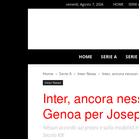
venerdì, Agosto 7, 2026
HOME
SERIE 
HOME
SERIE A
SERIE
Home
Serie A
Inter News
Inter, ancora nessun 
Inter News
Inter, ancora nes
Genoa per Josep 
Nessun accordo sul prezzo e sulla modalità tra
Secolo XIX