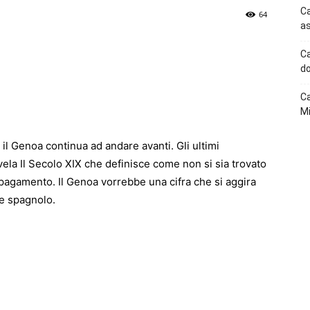
Ca
64
as
p
Telegram
Ca
do
Ca
Mi
il Genoa continua ad andare avanti. Gli ultimi
rivela Il Secolo XIX che definisce come non si sia trovato
 pagamento. Il Genoa vorrebbe una cifra che si aggira
re spagnolo.