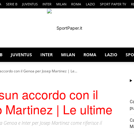
A
SERIE B
JUVENTUS
INTER
MILAN
ROMA
LAZIO
SPORT PAPER TV
R
 B
JUVENTUS
INTER
MILAN
ROMA
LAZIO
SPO
SportPaper
accordo con il Genoa per Josep Martinez | Le...
sun accordo con il
Ca
Martinez | Le ultime
pu
Ca
 Genoa e Inter per Josep Martinez come riferisce il
Ma