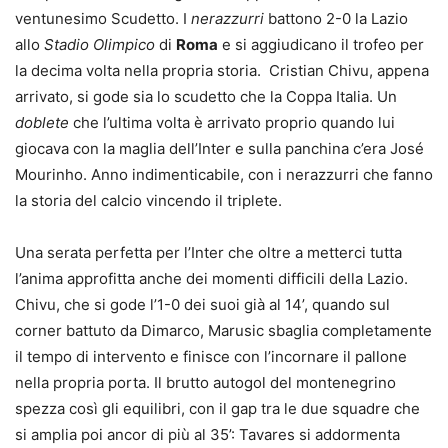
ventunesimo Scudetto. I
nerazzurri
battono 2-0 la Lazio
allo
Stadio Olimpico
di
Roma
e si aggiudicano il trofeo per
la decima volta nella propria storia. Cristian Chivu, appena
arrivato, si gode sia lo scudetto che la Coppa Italia. Un
doblete
che l’ultima volta è arrivato proprio quando lui
giocava con la maglia dell’Inter e sulla panchina c’era José
Mourinho. Anno indimenticabile, con i nerazzurri che fanno
la storia del calcio vincendo il triplete.
Una serata perfetta per l’Inter che oltre a metterci tutta
l’anima approfitta anche dei momenti difficili della Lazio.
Chivu, che si gode l’1-0 dei suoi già al 14’, quando sul
corner battuto da Dimarco, Marusic sbaglia completamente
il tempo di intervento e finisce con l’incornare il pallone
nella propria porta. Il brutto autogol del montenegrino
spezza così gli equilibri, con il gap tra le due squadre che
si amplia poi ancor di più al 35’: Tavares si addormenta