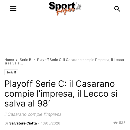
Home
Serie B
Playoff Serie C: il Casarano compie l’impresa, il Lecco
si salva al...
Serie B
Playoff Serie C: il Casarano
compie l’impresa, il Lecco si
salva al 98′
Il Casarano compie l'impresa
533
Di
Salvatore Ciotta
-
13/05/2026