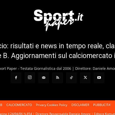
cio: risultati e news in tempo reale, cla
ie B. Aggiornamenti sul calciomercato 
port Paper - Testata Giornalistica dal 2006 | Direttore: Daniele Amo
 B
CALCIOMERCATO
Privacy Cookies Policy
DISCLAIMER
PUBBLICITA’
 Latina il 24/04/06 N.854 | Direttore Responsabile Daniele Amore | Editore Kom