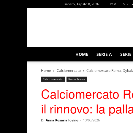
sabato, Agosto 8, 2026
HOME
SERIE 
HOME
SERIE A
SERIE
Home
Calciomercato
Calciomercato Roma, Dybala c
Calciomercato
Roma News
Calciomercato R
il rinnovo: la pal
Di
Anna Rosaria Iovino
-
13/05/2026