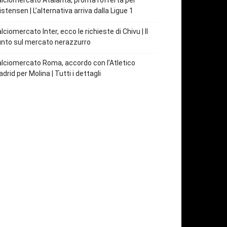
lciomercato Atalanta, pronta l’offerta per
istensen | L’alternativa arriva dalla Ligue 1
lciomercato Inter, ecco le richieste di Chivu | Il
nto sul mercato nerazzurro
lciomercato Roma, accordo con l’Atletico
drid per Molina | Tutti i dettagli