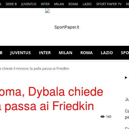
A
SERIE B
JUVENTUS
INTER
MILAN
ROMA
LAZIO
SPORT PAPER TV
R
 B
JUVENTUS
INTER
MILAN
ROMA
LAZIO
SPO
SportPaper
hiede il rinnovo: la palla passa ai Friedkin
oma, Dybala chiede
la passa ai Friedkin
Ju
Ca
160
pe