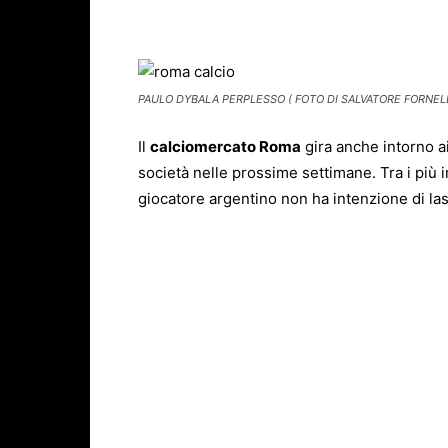
Facebook
X
WhatsAp
PAULO DYBALA PERPLESSO ( FOTO DI SALVATORE FORNELL
Il
calciomercato Roma
gira anche intorno ai
società nelle prossime settimane. Tra i più 
giocatore argentino non ha intenzione di las