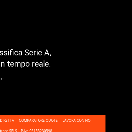
ssifica Serie A,
in tempo reale.
re
DIRETTA
COMPARATORE QUOTE
LAVORA CON NOI
unicare SRLS | P.Iva 03153230598