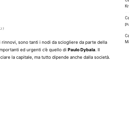
Ca
p
Telegram
Kr
Ca
pu
I )
Ca
 rinnovi, sono tanti i nodi da sciogliere da parte della
Ma
importanti ed urgenti c’è quello di
Paulo Dybala
. Il
ciare la capitale, ma tutto dipende anche dalla società.