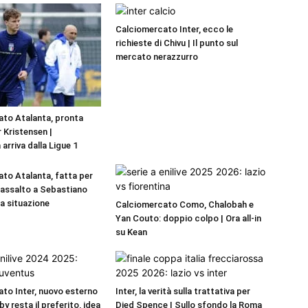
Calciomercato Inter, ecco le
richieste di Chivu | Il punto sul
mercato nerazzurro
to Atalanta, pronta
r Kristensen |
 arriva dalla Ligue 1
to Atalanta, fatta per
a assalto a Sebastiano
La situazione
Calciomercato Como, Chalobah e
Yan Couto: doppio colpo | Ora all-in
su Kean
to Inter, nuovo esterno
Inter, la verità sulla trattativa per
by resta il preferito, idea
Djed Spence | Sullo sfondo la Roma