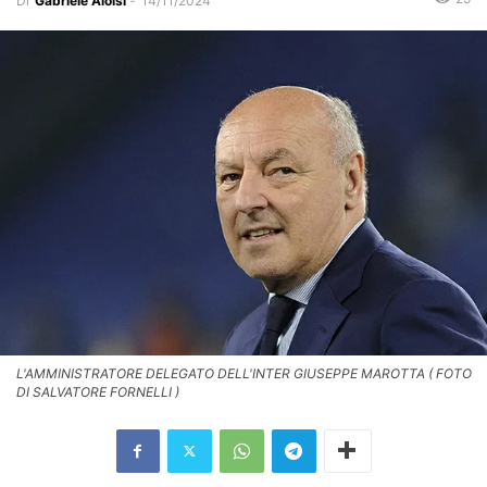
Di
Gabriele Aloisi
-
14/11/2024
L'AMMINISTRATORE DELEGATO DELL'INTER GIUSEPPE MAROTTA ( FOTO
DI SALVATORE FORNELLI )