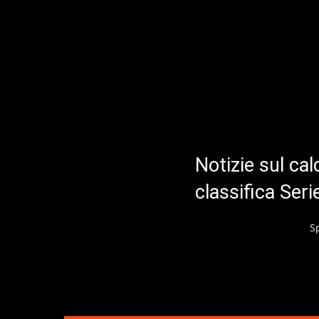
Notizie sul cal
classifica Ser
S