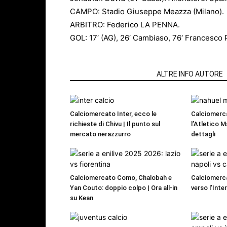
CAMPO: Stadio Giuseppe Meazza (Milano).
ARBITRO: Federico LA PENNA.
GOL: 17′ (AG), 26′ Cambiaso, 76′ Francesco Pi
ARTICOLI CORRELATI
ALTRE INFO AUTORE
Calciomercato Inter, ecco le
Calciomerc
richieste di Chivu | Il punto sul
l’Atletico M
mercato nerazzurro
dettagli
Calciomercato Como, Chalobah e
Calciomerca
Yan Couto: doppio colpo | Ora all-in
verso l’Inte
su Kean