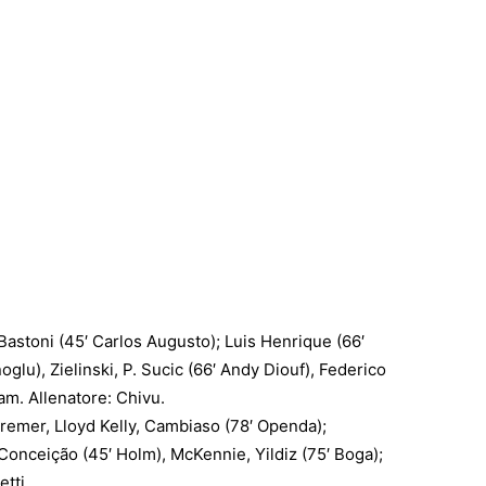
Bastoni (45′ Carlos Augusto); Luis Henrique (66′
glu), Zielinski, P. Sucic (66′ Andy Diouf), Federico
am. Allenatore: Chivu.
remer, Lloyd Kelly, Cambiaso (78′ Openda);
F. Conceição (45′ Holm), McKennie, Yildiz (75′ Boga);
etti.