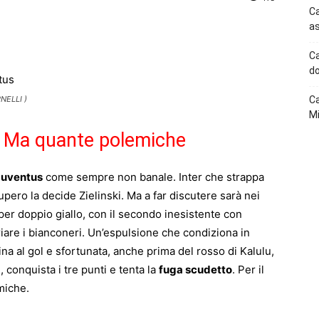
Ca
as
p
Telegram
Ca
do
NELLI )
Ca
Mi
sh. Ma quante polemiche
Juventus
come sempre non banale. Inter che strappa
cupero la decide Zielinski. Ma a far discutere sarà nei
per doppio giallo, con il secondo inesistente con
riare i bianconeri. Un’espulsione che condiziona in
cina al gol e sfortunata, anche prima del rosso di Kalulu,
, conquista i tre punti e tenta la
fuga scudetto
. Per il
emiche.