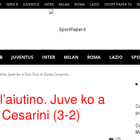
A
SERIE B
JUVENTUS
INTER
MILAN
ROMA
LAZIO
SPORT PAPER TV
R
 B
JUVENTUS
INTER
MILAN
ROMA
LAZIO
SPO
SportPaper
iutino. Juve ko a San Siro in Zona Cesarini...
 l’aiutino. Juve ko a
Ca
 Cesarini (3-2)
pu
Ca
Ma
175