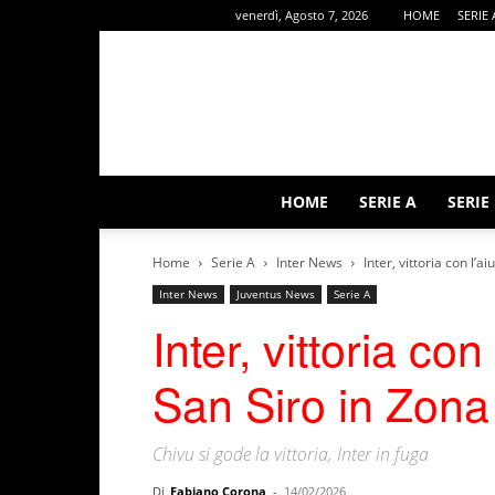
venerdì, Agosto 7, 2026
HOME
SERIE 
HOME
SERIE A
SERIE
Home
Serie A
Inter News
Inter, vittoria con l’a
Inter News
Juventus News
Serie A
Inter, vittoria con
San Siro in Zona
Chivu si gode la vittoria, Inter in fuga
Di
Fabiano Corona
-
14/02/2026