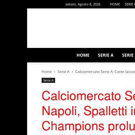
sabato, Agosto 8, 2026
HOME
SERIE 
HOME
SERIE A
SERIE
Home
Serie A
Calciomercato Serie A: Conte lascerà
Serie A
Calciomercato Se
Napoli, Spalletti i
Champions prolu