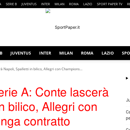
A
SERIE B
JUVENTUS
INTER
MILAN
ROMA
LAZIO
SPORT PAPER TV
R
 B
JUVENTUS
INTER
MILAN
ROMA
LAZIO
SPO
SportPaper
 Napoli, Spalletti in bilico, Allegri con Champions...
rie A: Conte lascerà
n bilico, Allegri con
Ju
Ca
nga contratto
pe