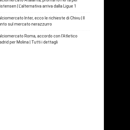
lciomercato Atalanta, pronta l’offerta per
istensen | L’alternativa arriva dalla Ligue 1
lciomercato Inter, ecco le richieste di Chivu | Il
nto sul mercato nerazzurro
lciomercato Roma, accordo con l’Atletico
drid per Molina | Tutti i dettagli