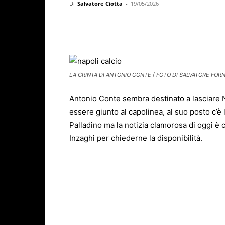
Di
Salvatore Ciotta
-
19/05/2026
Facebook
X
WhatsAp
LA GRINTA DI ANTONIO CONTE ( FOTO DI SALVATORE FORN
Antonio Conte sembra destinato a lasciare Na
essere giunto al capolinea, al suo posto c’è 
Palladino ma la notizia clamorosa di oggi è 
Inzaghi per chiederne la disponibilità.