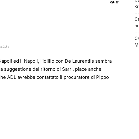
Ca
81
Kr
p
Telegram
Ca
pu
Ca
Ma
ELLI )
poli ed il Napoli, l’idillio con De Laurentiis sembra
la suggestione del ritorno di Sarri, piace anche
che ADL avrebbe contattato il procuratore di Pippo