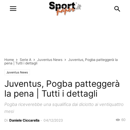
Home
Serie A
Juventus News
Juventus, Pogba patteggerà la
pena | Tutti i dettagli
Juventus News
Juventus, Pogba patteggerà
la pena | Tutti i dettagli
Pogba riceverebbe una squalifica dai diciotto ai ventiquattro
mesi
60
Di
Daniele Ciccarella
-
04/12/2023