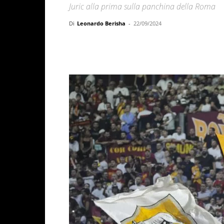
Juric alla prima sulla panchina della Roma
Di
Leonardo Berisha
-
22/09/2024
Facebook
X
WhatsAp