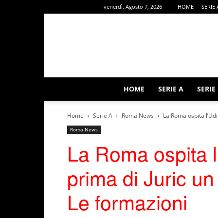
venerdì, Agosto 7, 2026
HOME
SERIE 
HOME
SERIE A
SERIE
Home
Serie A
Roma News
La Roma ospita l’Udin
Roma News
La Roma ospita l
prima di Juric un
Le formazioni