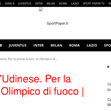
A
SERIE B
JUVENTUS
INTER
MILAN
ROMA
LAZIO
SPORT PAPER TV
R
 B
JUVENTUS
INTER
MILAN
ROMA
LAZIO
SPO
SportPaper
ese. Per la prima di Juric un Olimpico di...
’Udinese. Per la
Ca
 Olimpico di fuoco |
pu
Ca
Ma