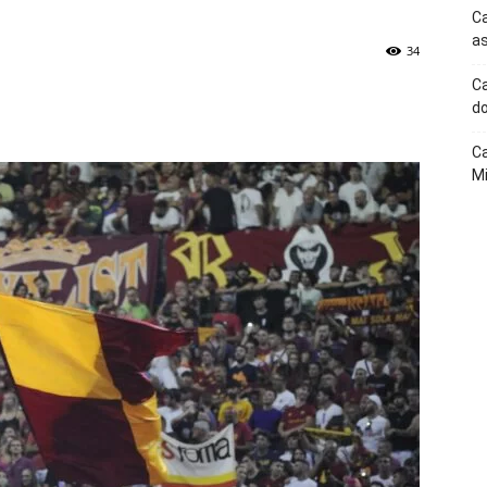
Ca
as
34
Ca
p
Telegram
do
Ca
Mi