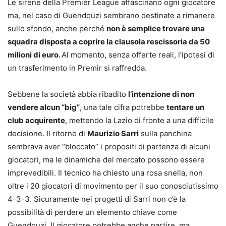
Le sirene della Premier League affascinano ogni giocatore
ma, nel caso di Guendouzi sembrano destinate a rimanere
sullo sfondo, anche perché
non è semplice trovare una
squadra disposta a coprire la clausola rescissoria da 50
milioni di euro.
Al momento, senza offerte reali, l’ipotesi di
un trasferimento in Premir si raffredda.
Sebbene la società abbia ribadito
l’intenzione di non
vendere alcun “big”
, una tale cifra potrebbe
tentare un
club acquirente
, mettendo la Lazio di fronte a una difficile
decisione. Il ritorno di
Maurizio Sarri
sulla panchina
sembrava aver “bloccato” i propositi di partenza di alcuni
giocatori, ma le dinamiche del mercato possono essere
imprevedibili. Il tecnico ha chiesto una rosa snella, non
oltre i 20 giocatori di movimento per il suo conosciutissimo
4-3-3. Sicuramente nei progetti di Sarri non c’è la
possibilità di perdere un elemento chiave come
Guendouzi. Il giocatore potrebbe anche partire, ma