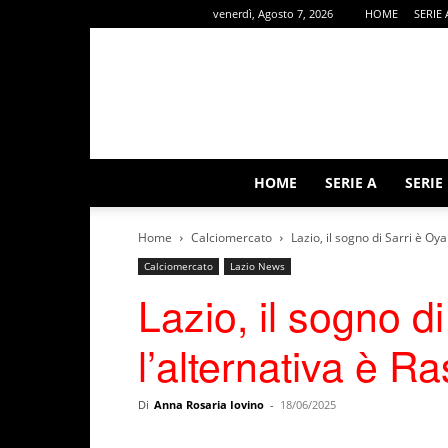
venerdì, Agosto 7, 2026
HOME
SERIE 
HOME
SERIE A
SERIE
Home
Calciomercato
Lazio, il sogno di Sarri è Oy
Calciomercato
Lazio News
Lazio, il sogno d
l’alternativa è R
Di
Anna Rosaria Iovino
-
18/06/2025