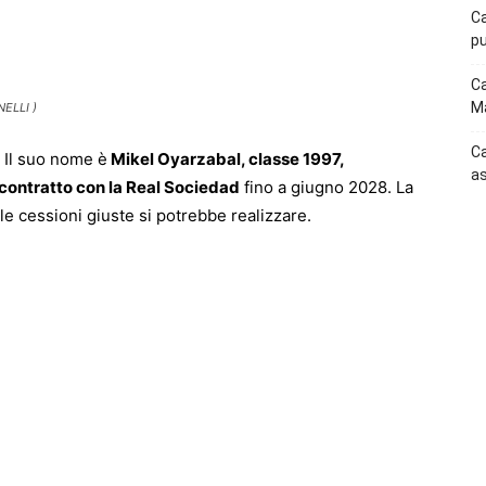
p
Telegram
Ca
pu
Ca
Ma
ELLI )
Ca
. Il suo nome è
Mikel Oyarzabal, classe 1997,
as
contratto con la Real Sociedad
fino a giugno 2028. La
n le cessioni giuste si potrebbe realizzare.