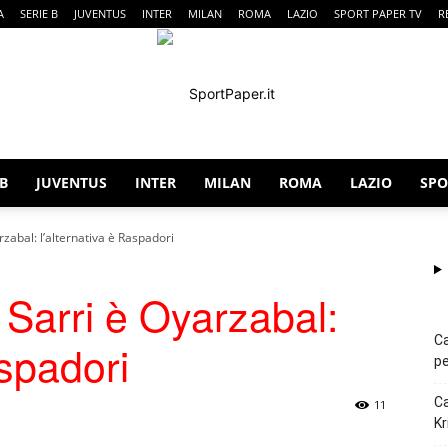
A
SERIE B
JUVENTUS
INTER
MILAN
ROMA
LAZIO
SPORT PAPER TV
R
 B
JUVENTUS
INTER
MILAN
ROMA
LAZIO
SPO
SportPaper
arzabal: l’alternativa è Raspadori
i Sarri è Oyarzabal:
Ca
aspadori
pe
Ca
11
Kr