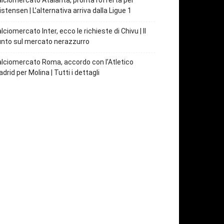
lciomercato Atalanta, pronta l’offerta per
istensen | L’alternativa arriva dalla Ligue 1
lciomercato Inter, ecco le richieste di Chivu | Il
nto sul mercato nerazzurro
lciomercato Roma, accordo con l’Atletico
drid per Molina | Tutti i dettagli