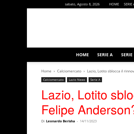
sabato, Agosto 8, 2026
HOME
SERIE 
HOME
SERIE A
SERIE
Home
Calciomercato
Lazio, Lotito sblocca il rinn
Calciomercato
Lazio News
Serie A
Lazio, Lotito sblo
Felipe Anderson
Di
Leonardo Berisha
-
14/11/2023