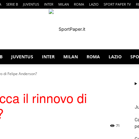
A
SERIE B
JUVENTUS
INTER
MILAN
ROMA
LAZIO
SPORT PAPER TV
R
 B
JUVENTUS
INTER
MILAN
ROMA
LAZIO
SPO
SportPaper
ovo di Felipe Anderson?
cca il rinnovo di
?
Ju
Ca
71
pe