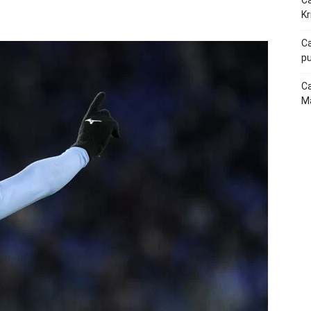
Ca
p
Telegram
Kr
Ca
pu
Ca
Ma