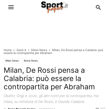
Home
Serie A
Milan News
Milan, De Rossi pensa a Calabria: può
essere la contropartita per Abraham
Milan News
Roma News
Milan, De Rossi pensa a
Calabria: può essere la
contropartita per Abraham
Okafor, Origi e Jovic, gli altri nomi per la contropartita, ma
l'idea, su richiesta di De Rossi, è Davide Calabria
102