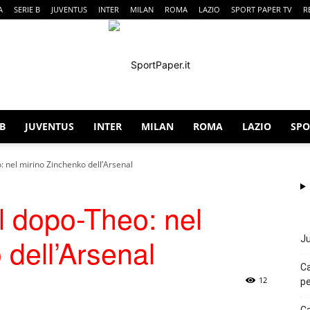
A
SERIE B
JUVENTUS
INTER
MILAN
ROMA
LAZIO
SPORT PAPER TV
R
 B
JUVENTUS
INTER
MILAN
ROMA
LAZIO
SPO
SportPaper
: nel mirino Zinchenko dell’Arsenal
al dopo-Theo: nel
 dell’Arsenal
Ju
Ca
12
pe