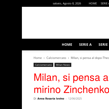
sabato, Agosto 8, 2026
HOME
SERIE 
HOME
SERIE A
SERIE
Home
Calciomercato
Milan, si pensa al dopo-Theo
Calciomercato
Milan News
Milan, si pensa 
mirino Zinchenko
Di
Anna Rosaria Iovino
-
12/06/2025