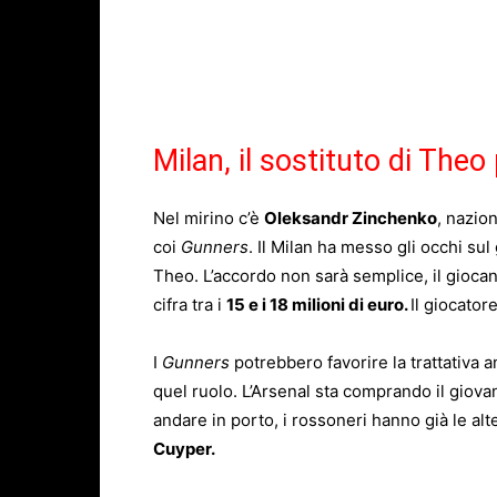
Milan, il sostituto di Th
Nel mirino c’è
Oleksandr Zinchenko
, nazio
coi
Gunners
. Il Milan ha messo gli occhi sul
Theo. L’accordo non sarà semplice, il gioca
cifra tra i
15 e i 18 milioni di euro.
Il giocator
I
Gunners
potrebbero favorire la trattativa a
quel ruolo. L’Arsenal sta comprando il giov
andare in porto, i rossoneri hanno già le alt
Cuyper.