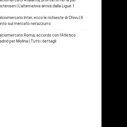
lciomercato Atalanta, pronta l’offerta per
istensen | L’alternativa arriva dalla Ligue 1
lciomercato Inter, ecco le richieste di Chivu | Il
nto sul mercato nerazzurro
lciomercato Roma, accordo con l’Atletico
drid per Molina | Tutti i dettagli