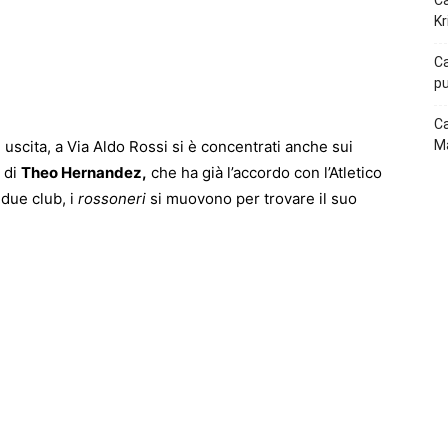
Ca
p
Telegram
Kr
Ca
pu
Ca
uscita, a Via Aldo Rossi si è concentrati anche sui
Ma
 di
Theo Hernandez,
che ha già l’accordo con l’Atletico
 due club, i
rossoneri
si muovono per trovare il suo