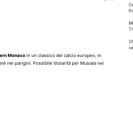
Ca
Pi
p
Telegram
Mi
T
Ch
ve
ern Monaco
in un classico del calcio europeo, in
 nei parigini. Possibile titolarità per Musiala nei