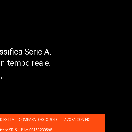
ssifica Serie A,
in tempo reale.
re
DIRETTA
COMPARATORE QUOTE
LAVORA CON NOI
unicare SRLS | P.Iva 03153230598