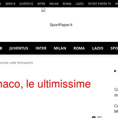
A
SERIE B
JUVENTUS
INTER
MILAN
ROMA
LAZIO
SPORT PAPER TV
R
 B
JUVENTUS
INTER
MILAN
ROMA
LAZIO
SPO
SportPaper
ssime sulle formazioni
co, le ultimissime
Ca
do
Ca
Mi
167