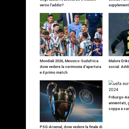
verso l’addio?
supplement
Mondiali 2026, Messico-Sudafrica:
Malore Eriks
dove vedere la cerimonia d’apertura
social. Add
e il primo match
Friburgo-Ast
annientati, 
coppa a ca
PSG-Arsenal, dove vedere la finale di