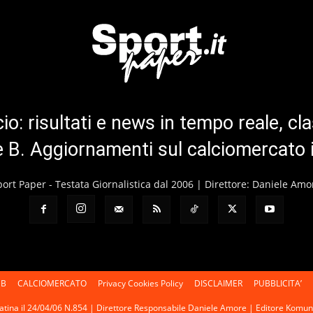
cio: risultati e news in tempo reale, cla
ie B. Aggiornamenti sul calciomercato 
port Paper - Testata Giornalistica dal 2006 | Direttore: Daniele Amo
 B
CALCIOMERCATO
Privacy Cookies Policy
DISCLAIMER
PUBBLICITA’
 Latina il 24/04/06 N.854 | Direttore Responsabile Daniele Amore | Editore Kom