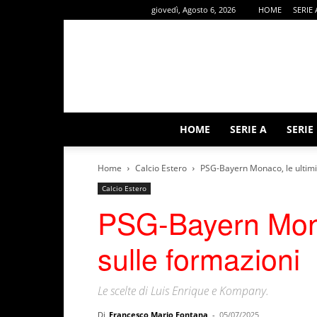
giovedì, Agosto 6, 2026
HOME
SERIE 
HOME
SERIE A
SERIE
Home
Calcio Estero
PSG-Bayern Monaco, le ultimi
Calcio Estero
PSG-Bayern Mona
sulle formazioni
Le scelte di Luis Enrique e Kompany.
Di
Francesco Mario Fontana
-
05/07/2025