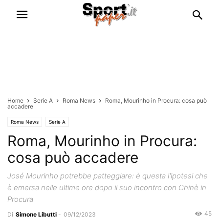
Home
Serie A
Roma News
Roma, Mourinho in Procura: cosa può
accadere
Roma News
Serie A
Roma, Mourinho in Procura:
cosa può accadere
José Mourinho potrebbe patteggiare: è questa l'ipotesi che
è emersa nelle ultime ore dopo il suo incontro con Chinè in
Procura
45
Di
Simone Libutti
-
09/12/2023