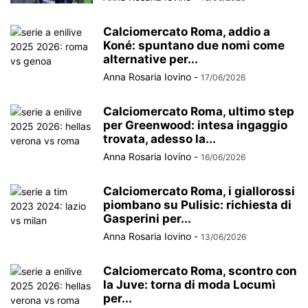
Calciomercato Roma, addio a
Koné: spuntano due nomi come
alternative per...
Anna Rosaria Iovino
-
17/06/2026
Calciomercato Roma, ultimo step
per Greenwood: intesa ingaggio
trovata, adesso la...
Anna Rosaria Iovino
-
16/06/2026
Calciomercato Roma, i giallorossi
piombano su Pulisic: richiesta di
Gasperini per...
Anna Rosaria Iovino
-
13/06/2026
Calciomercato Roma, scontro con
la Juve: torna di moda Locumì
per...