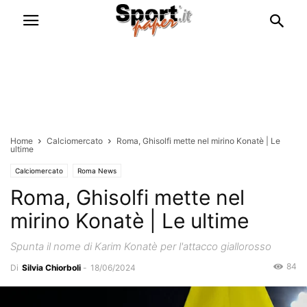
Home
Calciomercato
Roma, Ghisolfi mette nel mirino Konatè | Le
ultime
Calciomercato
Roma News
Roma, Ghisolfi mette nel
mirino Konatè | Le ultime
Spunta il nome di Karim Konatè per l'attacco giallorosso
84
Di
Silvia Chiorboli
-
18/06/2024