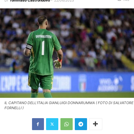
Di
Tommaso Castronuovo
-
22/06/2025
IL CAPITANO DELL’ITALIA GIANLUIGI DONNARUMMA ( FOTO DI SALVATORE
FORNELLI )