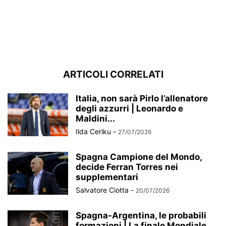
ARTICOLI CORRELATI
Italia, non sarà Pirlo l’allenatore
degli azzurri | Leonardo e
Maldini...
Ilda Ceriku
-
27/07/2026
Spagna Campione del Mondo,
decide Ferran Torres nei
supplementari
Salvatore Ciotta
-
20/07/2026
Spagna-Argentina, le probabili
formazioni | La finale Mondiale