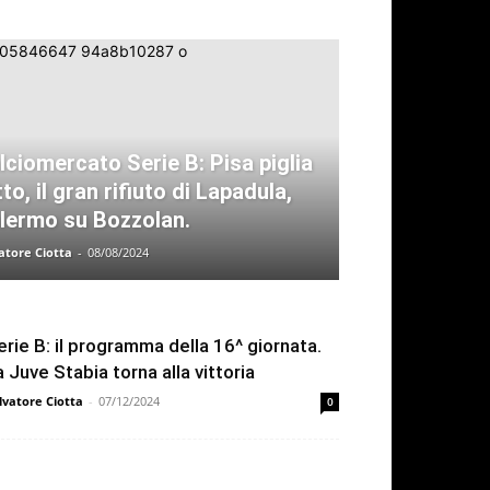
lciomercato Serie B: Pisa piglia
tto, il gran rifiuto di Lapadula,
lermo su Bozzolan.
atore Ciotta
-
08/08/2024
erie B: il programma della 16^ giornata.
a Juve Stabia torna alla vittoria
lvatore Ciotta
-
07/12/2024
0