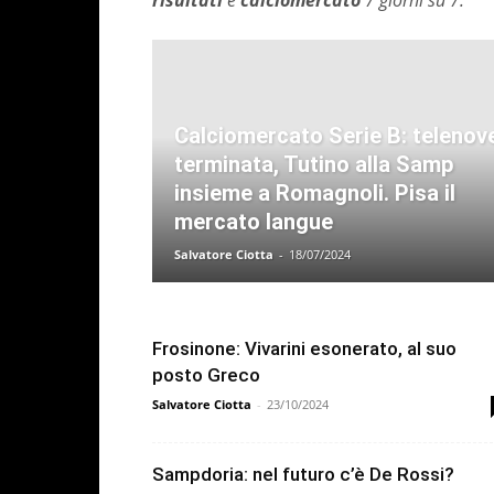
risultati
e
calciomercato
7 giorni su 7.
Calciomercato Serie B: telenov
terminata, Tutino alla Samp
insieme a Romagnoli. Pisa il
mercato langue
Salvatore Ciotta
-
18/07/2024
Frosinone: Vivarini esonerato, al suo
posto Greco
Salvatore Ciotta
-
23/10/2024
Sampdoria: nel futuro c’è De Rossi?