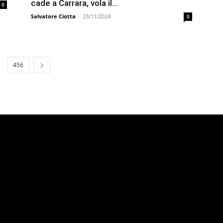
cade a Carrara, vola il...
0
Salvatore Ciotta
-
23/11/2024
0
456