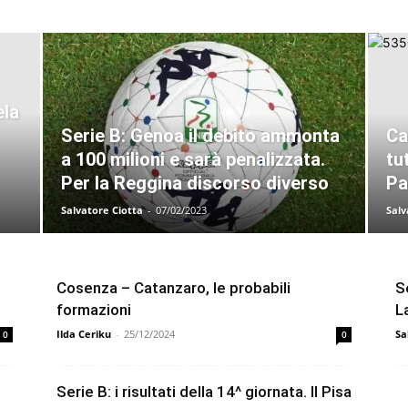
ela
Serie B: Genoa il debito ammonta
Ca
a 100 milioni e sarà penalizzata.
tu
Per la Reggina discorso diverso
Pa
Salvatore Ciotta
-
07/02/2023
Salv
Cosenza – Catanzaro, le probabili
S
formazioni
L
Ilda Ceriku
-
25/12/2024
Sa
0
0
Serie B: i risultati della 14^ giornata. Il Pisa