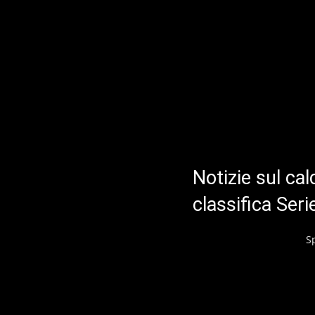
Notizie sul cal
classifica Ser
S