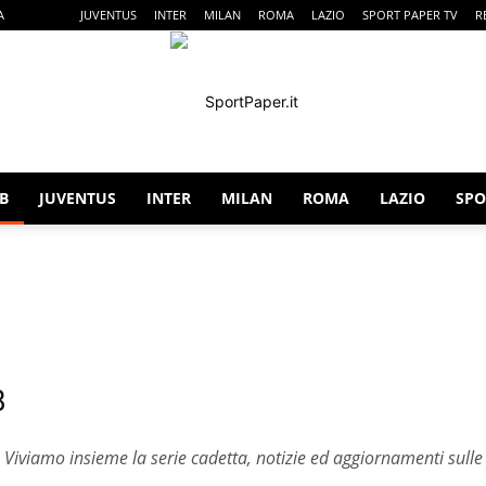
A
SERIE B
JUVENTUS
INTER
MILAN
ROMA
LAZIO
SPORT PAPER TV
R
 B
JUVENTUS
INTER
MILAN
ROMA
LAZIO
SPO
SportPaper
iale
Esclusive
Fantacalcio
Gossip & Curiosità
Italia Nazionale
B
 Viviamo insieme la serie cadetta, notizie ed aggiornamenti sulle 