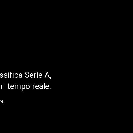
ssifica Serie A,
in tempo reale.
re