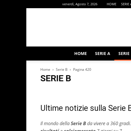
venerdì, Agosto 7, 2026
HOME
SERIE 
HOME
SERIE A
SERIE
Home
Serie B
Pagina 420
SERIE B
ALTRI SPORT
Calcio Estero
Calciomercato
Editor
Rubriche
Serie A
Serie B
Ultime notizie sulla Serie 
Il mondo della
Serie B
da vivere a 360 gradi.