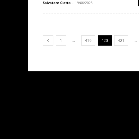
Salvatore Ciotta
-
19/06/2025
...
...
1
419
420
421