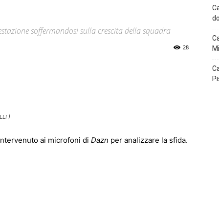
Ca
do
stazione soffermandosi sulla crescita della squadra
Ca
28
Mi
Ca
p
Telegram
Pi
LI )
intervenuto ai microfoni di
Dazn
per analizzare la sfida.