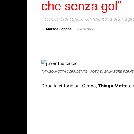
che senza gol”
Il tecnico bianconero commenta la ottima pre
Di
Matteo Capone
-
28/09/2024
Facebook
X
WhatsAp
THIAGO MOTTA SORRIDENTE ( FOTO DI SALVATORE FORNEL
Dopo la vittoria sul Genoa,
Thiago
Motta
è 