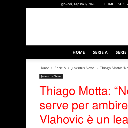
giovedì, Agosto 6, 2026
HOME
SERIE 
HOME
SERIE A
SERIE
Home
Serie A
Juventus News
Thiago Motta: “No
Juventus News
Thiago Motta: “N
serve per ambire
Vlahovic è un lea