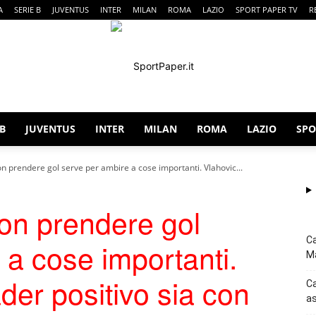
A
SERIE B
JUVENTUS
INTER
MILAN
ROMA
LAZIO
SPORT PAPER TV
R
 B
JUVENTUS
INTER
MILAN
ROMA
LAZIO
SPO
SportPaper
n prendere gol serve per ambire a cose importanti. Vlahovic...
on prendere gol
Ca
 a cose importanti.
Ma
der positivo sia con
Ca
as