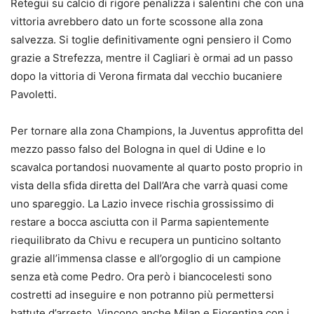
Retegui su calcio di rigore penalizza i salentini che con una
vittoria avrebbero dato un forte scossone alla zona
salvezza. Si toglie definitivamente ogni pensiero il Como
grazie a Strefezza, mentre il Cagliari è ormai ad un passo
dopo la vittoria di Verona firmata dal vecchio bucaniere
Pavoletti.
Per tornare alla zona Champions, la Juventus approfitta del
mezzo passo falso del Bologna in quel di Udine e lo
scavalca portandosi nuovamente al quarto posto proprio in
vista della sfida diretta del Dall’Ara che varrà quasi come
uno spareggio. La Lazio invece rischia grossissimo di
restare a bocca asciutta con il Parma sapientemente
riequilibrato da Chivu e recupera un punticino soltanto
grazie all’immensa classe e all’orgoglio di un campione
senza età come Pedro. Ora però i biancocelesti sono
costretti ad inseguire e non potranno più permettersi
battute d’arresto. Vincono anche Milan e Fiorentina con i