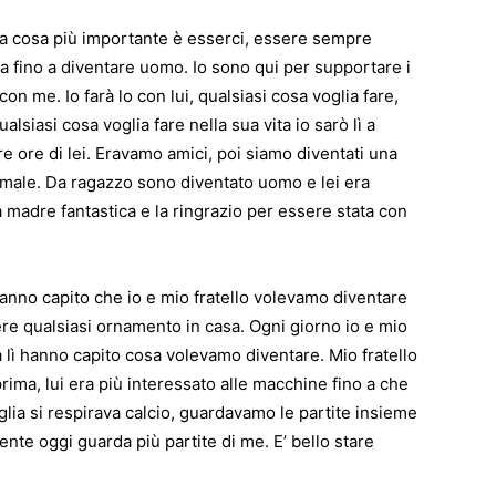
la cosa più importante è esserci, essere sempre
ta fino a diventare uomo. Io sono qui per supportare i
on me. Io farà lo con lui, qualsiasi cosa voglia fare,
alsiasi cosa voglia fare nella sua vita io sarò lì a
 ore di lei. Eravamo amici, poi siamo diventati una
l male. Da ragazzo sono diventato uomo e lei era
a madre fantastica e la ringrazio per essere stata con
nno capito che io e mio fratello volevamo diventare
re qualsiasi ornamento in casa. Ogni giorno io e mio
 lì hanno capito cosa volevamo diventare. Mio fratello
prima, lui era più interessato alle macchine fino a che
iglia si respirava calcio, guardavamo le partite insieme
te oggi guarda più partite di me. E’ bello stare