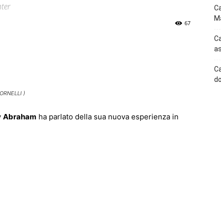
nter
Ca
Ma
67
Ca
p
Telegram
as
Ca
do
ORNELLI )
y
Abraham
ha parlato della sua nuova esperienza in