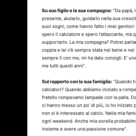
Su suo figlio e la sua compagna:
“Da papà, 
presente, aiutarlo, guidarlo nella sua cresci
suoi sogni, come hanno fatto i miei genitori c
spero il calciatore e spero l’attaccante, ma qu
supportarlo. La mia compagna? Potrei parlare
coppia e lei c’è sempre stata nel bene e ne
sempre lì con me, mi ha dato consigli. E’ un
me tutti questi anni”.
Sul rapporto con la sua famiglia:
“Quando ha
calciatori? Quando abbiamo iniziato a rompe
fratello rompevamo lampade con la palla. Da
ci hanno messo un po’ di più, io ho iniziato 
non si è interessato al calcio. Nella mia fam
ogni weekend. Anche mia sorella probabilmen
insieme e avere una passione comune”.