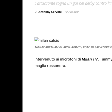
L'attaccante sogna un gol nel derby contro l'I
Di
Anthony Cervoni
-
04/09/2024
Facebook
X
WhatsAp
TAMMY ABRAHAM GUARDA AVANTI ( FOTO DI SALVATORE F
Intervenuto ai microfoni di
Milan TV
, Tamm
maglia rossonera.