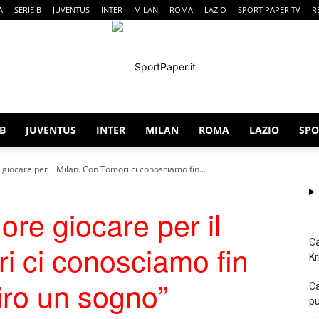
A
SERIE B
JUVENTUS
INTER
MILAN
ROMA
LAZIO
SPORT PAPER TV
R
 B
JUVENTUS
INTER
MILAN
ROMA
LAZIO
SPO
SportPaper
iocare per il Milan. Con Tomori ci conosciamo fin...
re giocare per il
Ca
i ci conosciamo fin
Kr
iro un sogno”
Ca
pu