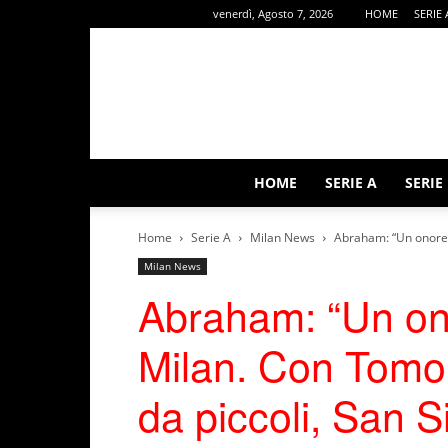
venerdì, Agosto 7, 2026
HOME
SERIE 
HOME
SERIE A
SERIE
Home
Serie A
Milan News
Abraham: “Un onore g
Milan News
Abraham: “Un ono
Milan. Con Tomor
da piccoli, San S