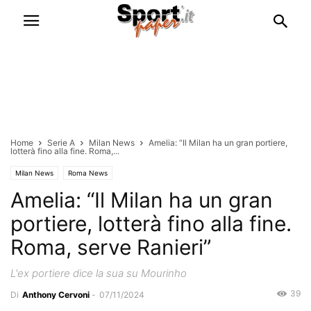
Home
Serie A
Milan News
Amelia: “Il Milan ha un gran portiere,
lotterà fino alla fine. Roma,...
Milan News
Roma News
Amelia: “Il Milan ha un gran
portiere, lotterà fino alla fine.
Roma, serve Ranieri”
L'ex portiere dice la sua su Mourinho
39
Di
Anthony Cervoni
-
07/11/2024