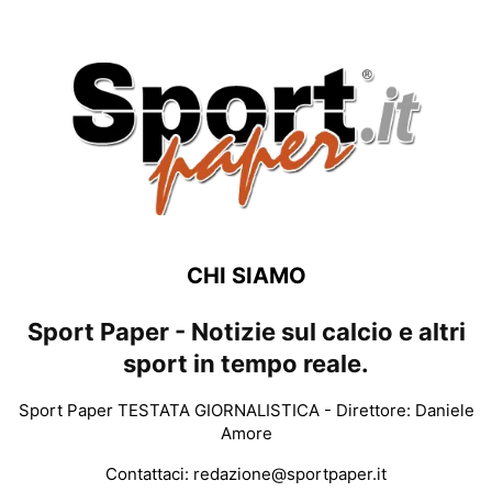
CHI SIAMO
Sport Paper - Notizie sul calcio e altri
sport in tempo reale.
Sport Paper TESTATA GIORNALISTICA - Direttore: Daniele
Amore
Contattaci:
redazione@sportpaper.it