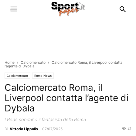
Home
Calciomercato
Calciomercato Roma, il Liverpool contatta
l’agente di Dybala
Calciomercato
Roma News
Calciomercato Roma, il
Liverpool contatta l’agente di
Dybala
I Reds sondano il fantasista della Roma
21
Di
Vittorio Lippolis
-
07/07/2025