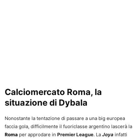
Calciomercato Roma, la
situazione di Dybala
Nonostante la tentazione di passare a una big europea
faccia gola, difficilmente il fuoriclasse argentino lascerà la
Roma
per approdare in
Premier League
. La
Joya
infatti