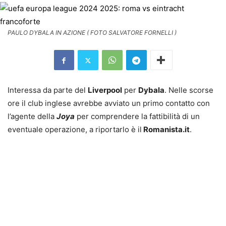
PAULO DYBALA IN AZIONE ( FOTO SALVATORE FORNELLI )
Interessa da parte del
Liverpool
per
Dybala
. Nelle scorse
ore il club inglese avrebbe avviato un primo contatto con
l’agente della
Joya
per comprendere la fattibilità di un
eventuale operazione, a riportarlo è il
Romanista.it
.