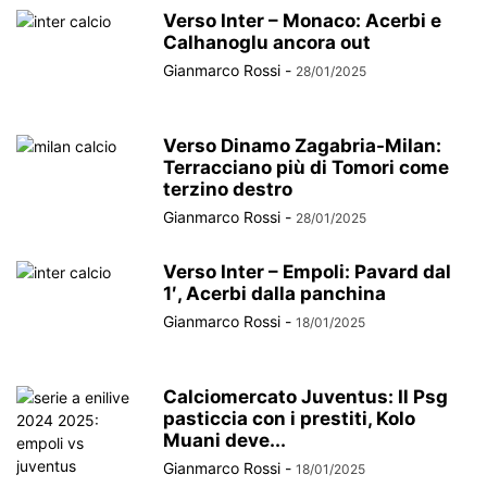
Verso Inter – Monaco: Acerbi e
Calhanoglu ancora out
Gianmarco Rossi
-
28/01/2025
Verso Dinamo Zagabria-Milan:
Terracciano più di Tomori come
terzino destro
Gianmarco Rossi
-
28/01/2025
Verso Inter – Empoli: Pavard dal
1′, Acerbi dalla panchina
Gianmarco Rossi
-
18/01/2025
Calciomercato Juventus: Il Psg
pasticcia con i prestiti, Kolo
Muani deve...
Gianmarco Rossi
-
18/01/2025