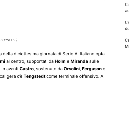
Ca
as
p
Telegram
Ca
do
 FORNELLI )
Ca
Mi
a della diciottesima giornata di Serie A. Italiano opta
mì
al centro, supportati da
Holm
e
Miranda
sulle
. In avanti
Castro
, sostenuto da
Orsolini
,
Ferguson
e
caligera c’è
Tengstedt
come terminale offensivo. A