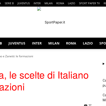
A
SERIE B
JUVENTUS
INTER
MILAN
ROMA
LAZIO
SPORT PAPER TV
R
 B
JUVENTUS
INTER
MILAN
ROMA
LAZIO
SPO
SportPaper
no e Zanetti: le formazioni
 le scelte di Italiano
Ca
mazioni
pu
Ca
Ma
37