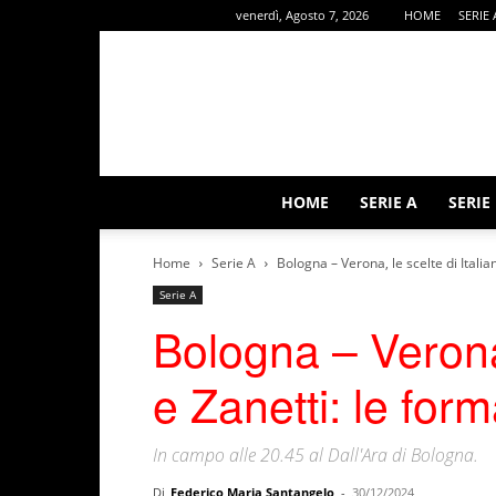
venerdì, Agosto 7, 2026
HOME
SERIE 
HOME
SERIE A
SERIE
Home
Serie A
Bologna – Verona, le scelte di Italia
Serie A
Bologna – Verona,
e Zanetti: le for
In campo alle 20.45 al Dall'Ara di Bologna.
Di
Federico Maria Santangelo
-
30/12/2024