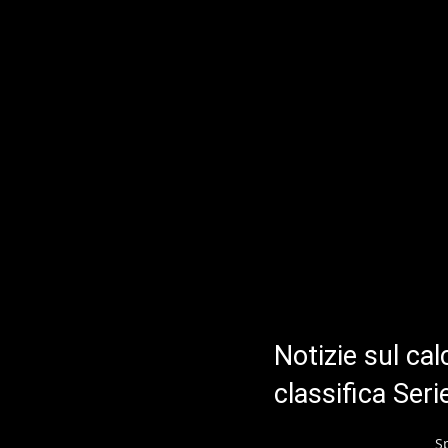
Notizie sul cal
classifica Ser
S