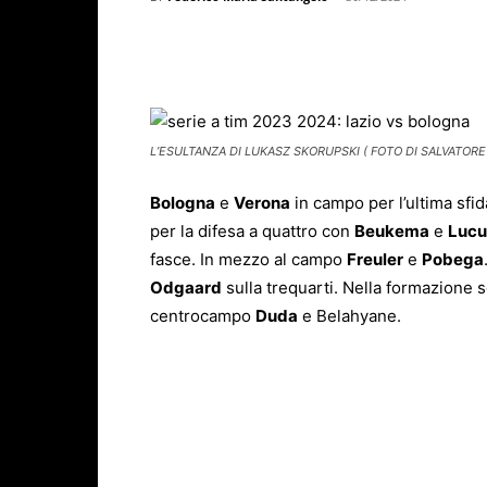
Facebook
X
WhatsAp
L’ESULTANZA DI LUKASZ SKORUPSKI ( FOTO DI SALVATORE
Bologna
e
Verona
in campo per l’ultima sfid
per la difesa a quattro con
Beukema
e
Lucu
fasce. In mezzo al campo
Freuler
e
Pobega
Odgaard
sulla trequarti. Nella formazione s
centrocampo
Duda
e Belahyane.