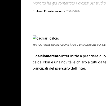
Marotta ha già contattato Percassi per studiar
Di
Anna Rosaria Iovino
-
26/05/2026
Facebook
X
WhatsAp
MARCO PALESTRA IN AZIONE ( FOTO DI SALVATORE FORNEL
Il
calciomercato Inter
inizia a prendere quo
calda. Non è una novità, è chiaro a tutti da
principali del
mercato
dell’Inter.