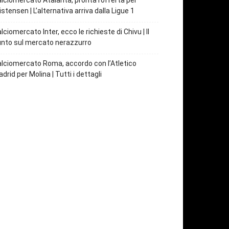
lciomercato Atalanta, pronta l’offerta per
istensen | L’alternativa arriva dalla Ligue 1
lciomercato Inter, ecco le richieste di Chivu | Il
nto sul mercato nerazzurro
lciomercato Roma, accordo con l’Atletico
drid per Molina | Tutti i dettagli