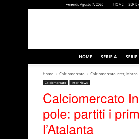
venerdì, Agosto 7, 2026
HOME
SERIE 
HOME
SERIE A
SERIE
Home
Calciomercato
Calciomercato Inter, Marco Pa
Calciomercato
Inter News
Calciomercato In
pole: partiti i pri
l’Atalanta