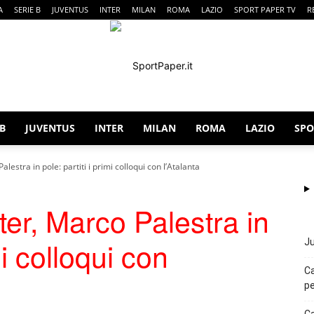
A
SERIE B
JUVENTUS
INTER
MILAN
ROMA
LAZIO
SPORT PAPER TV
R
 B
JUVENTUS
INTER
MILAN
ROMA
LAZIO
SPO
SportPaper
lestra in pole: partiti i primi colloqui con l’Atalanta
ter, Marco Palestra in
mi colloqui con
Ju
Ca
pe