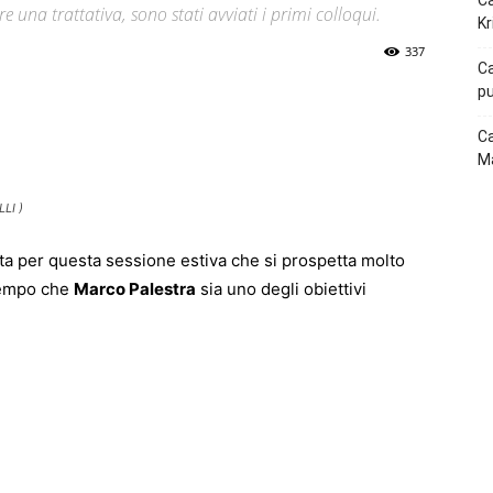
Ca
e una trattativa, sono stati avviati i primi colloqui.
Kr
337
Ca
pu
p
Telegram
Ca
Ma
LI )
ta per questa sessione estiva che si prospetta molto
 tempo che
Marco Palestra
sia uno degli obiettivi