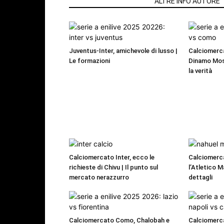
ARTICOLI CORRELATI
ALTRE INFO AUTORE
Juventus-Inter, amichevole di lusso |
Calciomerca
Le formazioni
Dinamo Mos
la verità
Calciomercato Inter, ecco le
Calciomerc
richieste di Chivu | Il punto sul
l’Atletico M
mercato nerazzurro
dettagli
Calciomercato Como, Chalobah e
Calciomerca