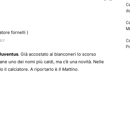
Ca
do
p
Telegram
Ca
Mi
I )
Ca
Pi
Juventus
. Già accostato ai bianconeri lo scorso
ane uno dei nomi più caldi, ma c’è una novità. Nelle
 il calciatore. A riportarlo è
Il Mattino
.