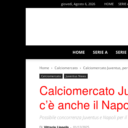
giovedì, Agosto 6, 2026
HOME
SERIE 
HOME
SERIE A
SERIE
Home
Calciomercato
Calciomercato Juventus, per 
Calciomercato
Juventus News
Calciomercato J
c’è anche il Napo
Possibile concorrenza Juventus e Napoli per il
Di
Vittorio Lippolis
-
01/12/2025