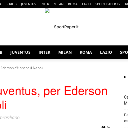
A
SERIE B
JUVENTUS
INTER
MILAN
ROMA
LAZIO
SPORT PAPER TV
R
 B
JUVENTUS
INTER
MILAN
ROMA
LAZIO
SPO
SportPaper
Ederson c’è anche il Napoli
uventus, per Ederson
Ca
li
Ma
Ca
 brasiliano
as
62