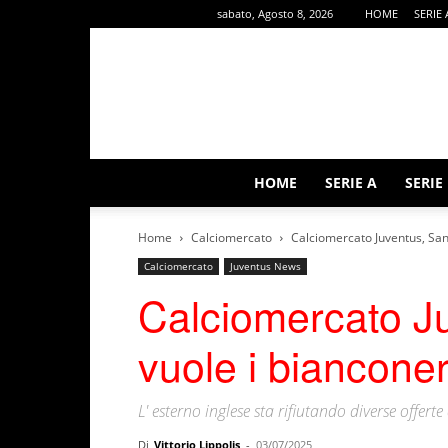
sabato, Agosto 8, 2026
HOME
SERIE 
HOME
SERIE A
SERIE
Home
Calciomercato
Calciomercato Juventus, San
Calciomercato
Juventus News
Calciomercato J
vuole i bianconer
L' esterno inglese sta rifiutando diverse offert
Di
Vittorio Lippolis
-
03/07/2025