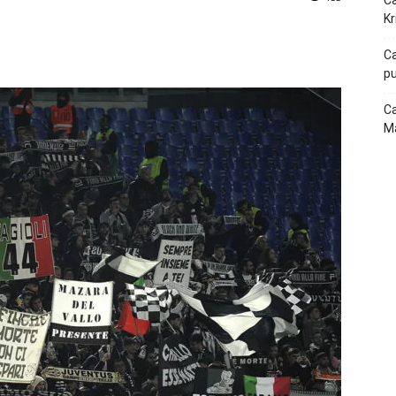
Ca
Kr
p
Telegram
Ca
pu
Ca
Ma