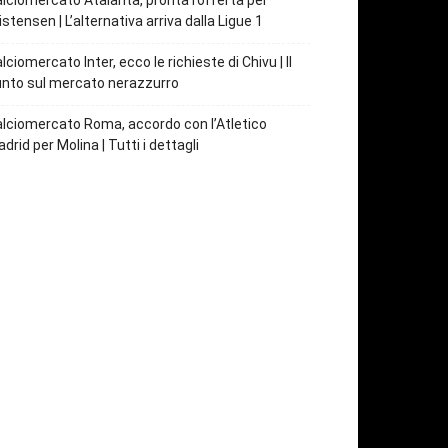
lciomercato Atalanta, pronta l’offerta per
istensen | L’alternativa arriva dalla Ligue 1
lciomercato Inter, ecco le richieste di Chivu | Il
nto sul mercato nerazzurro
lciomercato Roma, accordo con l’Atletico
drid per Molina | Tutti i dettagli