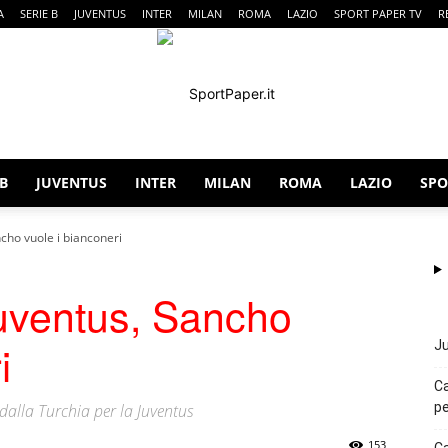
A
SERIE B
JUVENTUS
INTER
MILAN
ROMA
LAZIO
SPORT PAPER TV
R
 B
JUVENTUS
INTER
MILAN
ROMA
LAZIO
SPO
SportPaper
cho vuole i bianconeri
uventus, Sancho
i
Ju
Ca
pe
e dalla Turchia per la Juventus
153