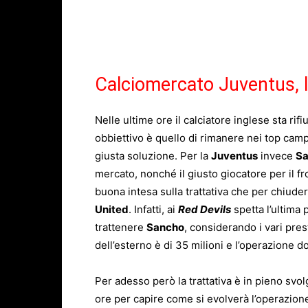
Calciomercato Juventus, l
Nelle ultime ore il calciatore inglese sta rifi
obbiettivo è quello di rimanere nei top cam
giusta soluzione. Per la
Juventus
invece
S
mercato, nonché il giusto giocatore per il f
buona intesa sulla trattativa che per chiude
United
. Infatti, ai
Red Devils
spetta l’ultima p
trattenere
Sancho
, considerando i vari prest
dell’esterno è di 35 milioni e l’operazione
Per adesso però la trattativa è in pieno svo
ore per capire come si evolverà l’operazion