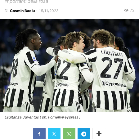
importanti della rosa
72
Di
Cosmin Badiu
-
15/11/2023
Esultanza Juventus ( ph: Fornelli/Keypress )