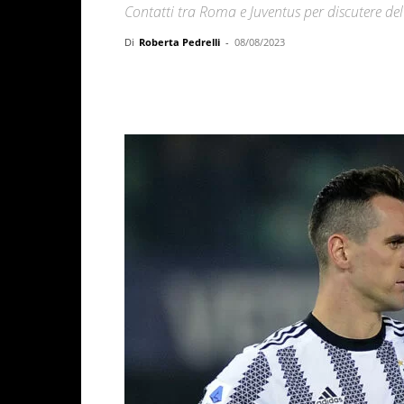
Contatti tra Roma e Juventus per discutere del 
Di
Roberta Pedrelli
-
08/08/2023
Facebook
X
WhatsAp