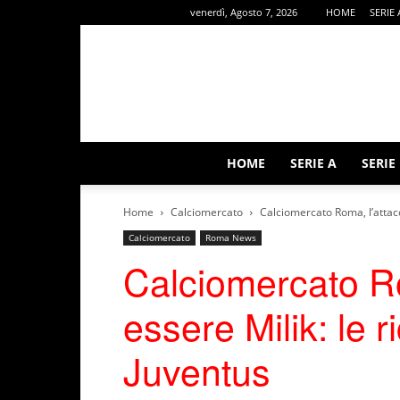
venerdì, Agosto 7, 2026
HOME
SERIE 
HOME
SERIE A
SERIE
Home
Calciomercato
Calciomercato Roma, l’attacc
Calciomercato
Roma News
Calciomercato Ro
essere Milik: le r
Juventus