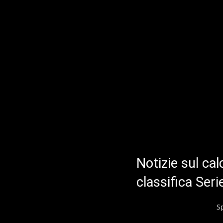
Notizie sul cal
classifica Ser
S