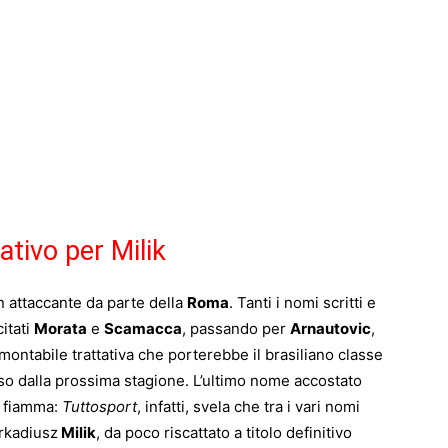
tivo per Milik
n attaccante da parte della
Roma
. Tanti i nomi scritti e
citati
Morata
e
Scamacca
, passando per
Arnautovic
,
ontabile trattativa che porterebbe il brasiliano classe
osso dalla prossima stagione. L’ultimo nome accostato
i fiamma:
Tuttosport
, infatti, svela che tra i vari nomi
Arkadiusz
Milik
, da poco riscattato a titolo definitivo