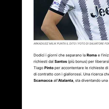
ARKADIUSZ MILIK PUNTA IL DITO ( FOTO DI SALVATORE FOR
Dodici i giorni che separano la
Roma
e l’ini
richiesti dal
Santos
(più bonus) per liberarsi
Tiago
Pinto
per accontentare le richieste d
di contratto con i giallorossi. Una ricerca che,
Scamacca
all’
Atalanta
, sta diventando una