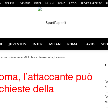
A
SERIE B
JUVENTUS
INTER
MILAN
ROMA
LAZIO
SPORT PAPER TV
R
 B
JUVENTUS
INTER
MILAN
ROMA
LAZIO
SPO
SportPaper
ante può essere Milik: le richieste della Juventus
ma, l’attaccante può
Ca
ichieste della
pu
Ca
Ma