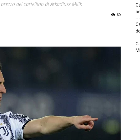
prezzo del cartellino di Arkadiusz Milik
Ca
as
80
Ca
p
Telegram
do
Ca
Mi