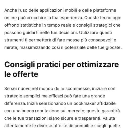
Anche l’uso delle applicazioni mobili e delle piattaforme
online può arricchire la tua esperienza. Queste tecnologie
offrono statistiche in tempo reale e consigli strategici che
possono guidarti nelle tue decisioni. Utilizzare questi
strumenti ti permetterà di fare mosse più consapevoli e
mirate, massimizzando così il potenziale delle tue giocate.
Consigli pratici per ottimizzare
le offerte
Se sei nuovo nel mondo delle scommesse, iniziare con
strategie semplici ma efficaci può fare una grande
differenza. Inizia selezionando un bookmaker affidabile
con una buona reputazione sul mercato; questo garantirà
che le tue transazioni siano sicure e trasparenti. Valuta
attentamente le diverse offerte disponibili e scegli quelle