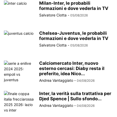
Milan-Inter, le probabili
formazioni e dove vederla in TV
Salvatore Ciotta
-
05/08/2026
Chelsea-Juventus, le probabili
formazioni e dove vederla in TV
Salvatore Ciotta
-
05/08/2026
Calciomercato Inter, nuovo
esterno cercasi: Diaby resta il
preferito, idea Nico...
Andrea Vantaggiato
-
04/08/2026
Inter, la verità sulla trattativa per
Djed Spence | Sullo sfondo...
Andrea Vantaggiato
-
04/08/2026