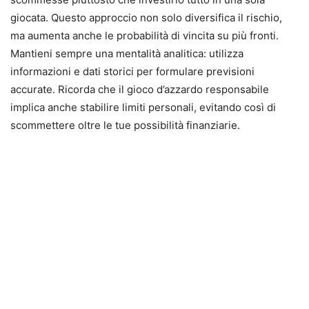
giocata. Questo approccio non solo diversifica il rischio,
ma aumenta anche le probabilità di vincita su più fronti.
Mantieni sempre una mentalità analitica: utilizza
informazioni e dati storici per formulare previsioni
accurate. Ricorda che il gioco d’azzardo responsabile
implica anche stabilire limiti personali, evitando così di
scommettere oltre le tue possibilità finanziarie.