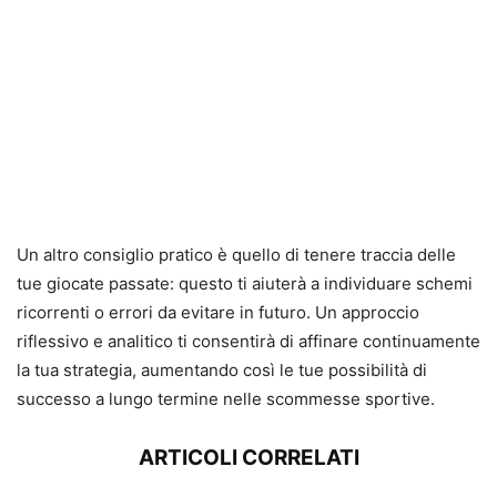
Un altro consiglio pratico è quello di tenere traccia delle
tue giocate passate: questo ti aiuterà a individuare schemi
ricorrenti o errori da evitare in futuro. Un approccio
riflessivo e analitico ti consentirà di affinare continuamente
la tua strategia, aumentando così le tue possibilità di
successo a lungo termine nelle scommesse sportive.
ARTICOLI CORRELATI