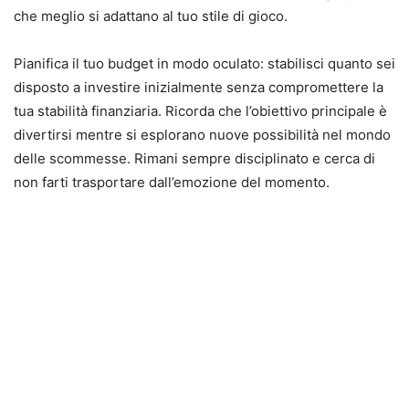
che meglio si adattano al tuo stile di gioco.
Pianifica il tuo budget in modo oculato: stabilisci quanto sei
disposto a investire inizialmente senza compromettere la
tua stabilità finanziaria. Ricorda che l’obiettivo principale è
divertirsi mentre si esplorano nuove possibilità nel mondo
delle scommesse. Rimani sempre disciplinato e cerca di
non farti trasportare dall’emozione del momento.