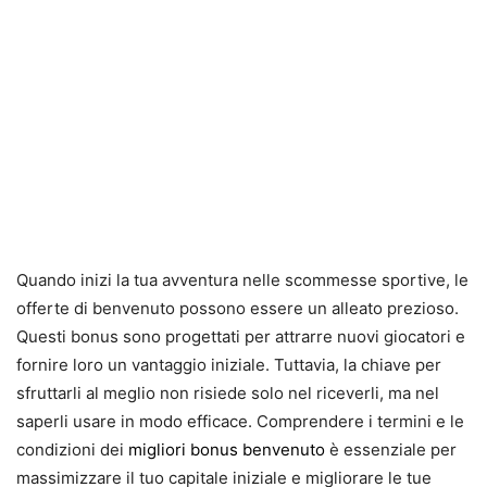
Quando inizi la tua avventura nelle scommesse sportive, le
offerte di benvenuto possono essere un alleato prezioso.
Questi bonus sono progettati per attrarre nuovi giocatori e
fornire loro un vantaggio iniziale. Tuttavia, la chiave per
sfruttarli al meglio non risiede solo nel riceverli, ma nel
saperli usare in modo efficace. Comprendere i termini e le
condizioni dei
migliori bonus benvenuto
è essenziale per
massimizzare il tuo capitale iniziale e migliorare le tue