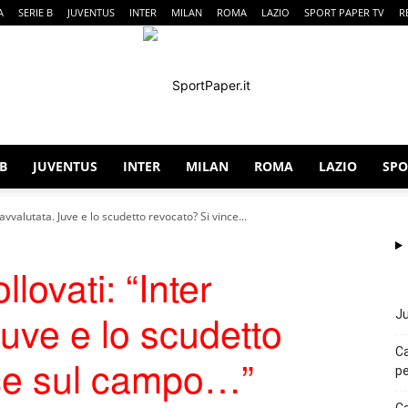
A
SERIE B
JUVENTUS
INTER
MILAN
ROMA
LAZIO
SPORT PAPER TV
R
 B
JUVENTUS
INTER
MILAN
ROMA
LAZIO
SPO
SportPaper
vvalutata. Juve e lo scudetto revocato? Si vince...
ovati: “Inter
uve e lo scudetto
Ju
Ca
nce sul campo…”
pe