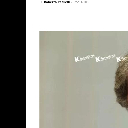
Di
Roberta Pedrelli
-
25/11/2016
Facebook
X
WhatsAp