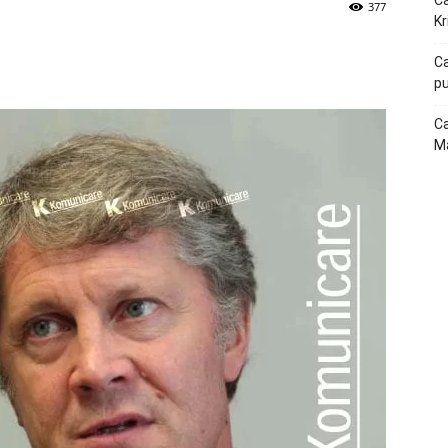
Ca
377
Kr
p
Telegram
Ca
pu
Ca
Ma