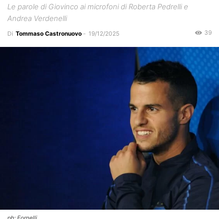
Le parole di Giovinco ai microfoni di Roberta Pedrelli e
Andrea Verdenelli
39
Di
Tommaso Castronuovo
-
19/12/2025
ph: Fornelli