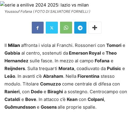
Youssouf Fofana ( FOTO DI SALVATORE FORNELLI )
Il
Milan
affronta i viola al Franchi. Rossoneri con
Tomori
e
Gabbia
al centro, sostenuti da
Emerson Royal
e
Theo
Hernandez
sulle fasce. In mezzo al campo
Fofana
e
Reijnders
. Sulla trequarti
Morata
, coadiuvato da
Pulisic
e
Leão
. In avanti c’è
Abraham
. Nella
Fiorentina
stesso
modulo. Titolare
Comuzzo
come centrale di difesa con
Ranieri
, con
Dodo
e
Biraghi
a sostegno. Centrocampo con
Cataldi
e
Bove
. In attacco c’è
Kean
con
Colpani
,
Guðmundsson
e
Gosens
alle proprie spalle.