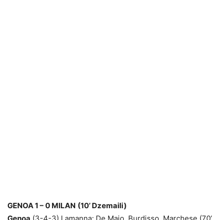
GENOA 1 – 0 MILAN
(10’ Dzemaili)
Genoa
(3-4-3) Lamanna; De Maio, Burdisso, Marchese (70’