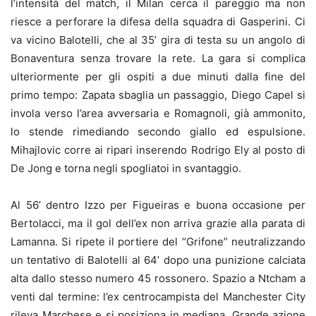
l’intensità del match, il Milan cerca il pareggio ma non
riesce a perforare la difesa della squadra di Gasperini. Ci
va vicino Balotelli, che al 35’ gira di testa su un angolo di
Bonaventura senza trovare la rete. La gara si complica
ulteriormente per gli ospiti a due minuti dalla fine del
primo tempo: Zapata sbaglia un passaggio, Diego Capel si
invola verso l’area avversaria e Romagnoli, già ammonito,
lo stende rimediando secondo giallo ed espulsione.
Mihajlovic corre ai ripari inserendo Rodrigo Ely al posto di
De Jong e torna negli spogliatoi in svantaggio.
Al 56’ dentro Izzo per Figueiras e buona occasione per
Bertolacci, ma il gol dell’ex non arriva grazie alla parata di
Lamanna. Si ripete il portiere del “Grifone” neutralizzando
un tentativo di Balotelli al 64’ dopo una punizione calciata
alta dallo stesso numero 45 rossonero. Spazio a Ntcham a
venti dal termine: l’ex centrocampista del Manchester City
rileva Marchese e si posiziona in mediana. Grande azione