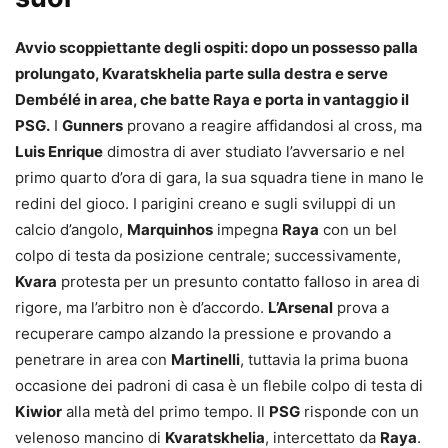
Avvio scoppiettante degli ospiti: dopo un possesso palla
prolungato, Kvaratskhelia parte sulla destra e serve
Dembélé in area, che batte Raya e porta in vantaggio il
PSG.
I
Gunners
provano a reagire affidandosi al cross, ma
Luis Enrique
dimostra di aver studiato l’avversario e nel
primo quarto d’ora di gara, la sua squadra tiene in mano le
redini del gioco. I parigini creano e sugli sviluppi di un
calcio d’angolo,
Marquinhos
impegna
Raya
con un bel
colpo di testa da posizione centrale; successivamente,
Kvara
protesta per un presunto contatto falloso in area di
rigore, ma l’arbitro non è d’accordo.
L’Arsenal
prova a
recuperare campo alzando la pressione e provando a
penetrare in area con
Martinelli
, tuttavia la prima buona
occasione dei padroni di casa è un flebile colpo di testa di
Kiwior
alla metà del primo tempo. Il
PSG
risponde con un
velenoso mancino di
Kvaratskhelia
, intercettato da
Raya
.