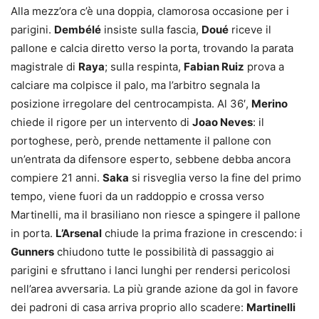
Alla mezz’ora c’è una doppia, clamorosa occasione per i
parigini.
Dembélé
insiste sulla fascia,
Doué
riceve il
pallone e calcia diretto verso la porta, trovando la parata
magistrale di
Raya
; sulla respinta,
Fabian Ruiz
prova a
calciare ma colpisce il palo, ma l’arbitro segnala la
posizione irregolare del centrocampista. Al 36′,
Merino
chiede il rigore per un intervento di
Joao Neves
: il
portoghese, però, prende nettamente il pallone con
un’entrata da difensore esperto, sebbene debba ancora
compiere 21 anni.
Saka
si risveglia verso la fine del primo
tempo, viene fuori da un raddoppio e crossa verso
Martinelli, ma il brasiliano non riesce a spingere il pallone
in porta.
L’Arsenal
chiude la prima frazione in crescendo: i
Gunners
chiudono tutte le possibilità di passaggio ai
parigini e sfruttano i lanci lunghi per rendersi pericolosi
nell’area avversaria. La più grande azione da gol in favore
dei padroni di casa arriva proprio allo scadere:
Martinelli