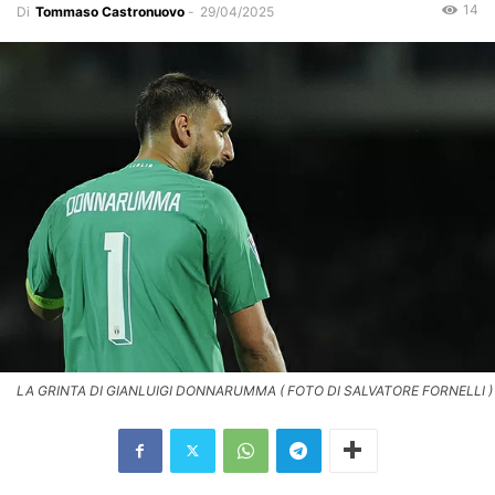
14
Di
Tommaso Castronuovo
-
29/04/2025
LA GRINTA DI GIANLUIGI DONNARUMMA ( FOTO DI SALVATORE FORNELLI )