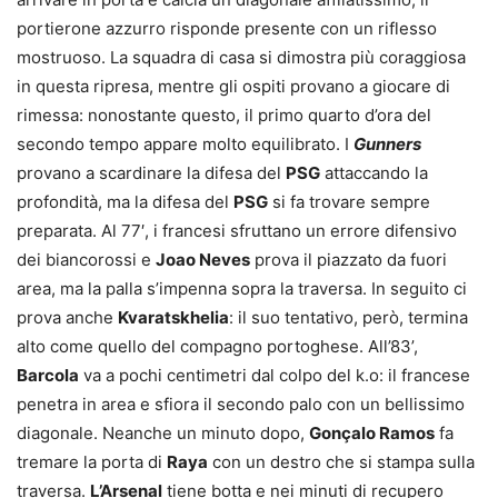
portierone azzurro risponde presente con un riflesso
mostruoso. La squadra di casa si dimostra più coraggiosa
in questa ripresa, mentre gli ospiti provano a giocare di
rimessa: nonostante questo, il primo quarto d’ora del
secondo tempo appare molto equilibrato. I
Gunners
provano a scardinare la difesa del
PSG
attaccando la
profondità, ma la difesa del
PSG
si fa trovare sempre
preparata. Al 77′, i francesi sfruttano un errore difensivo
dei biancorossi e
Joao Neves
prova il piazzato da fuori
area, ma la palla s’impenna sopra la traversa. In seguito ci
prova anche
Kvaratskhelia
: il suo tentativo, però, termina
alto come quello del compagno portoghese. All’83’,
Barcola
va a pochi centimetri dal colpo del k.o: il francese
penetra in area e sfiora il secondo palo con un bellissimo
diagonale. Neanche un minuto dopo,
Gonçalo Ramos
fa
tremare la porta di
Raya
con un destro che si stampa sulla
traversa.
L’Arsenal
tiene botta e nei minuti di recupero