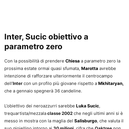
Inter, Sucic obiettivo a
parametro zero
Con la possibilità di prendere
Chiesa
a parametro zero la
prossima estate ormai quasi sfumata,
Marotta
avrebbe
intenzione di rafforzare ulteriormente il centrocampo
dell’
Inter
con un profilo più giovane rispetto a
Mkhitaryan,
che a gennaio spegnerà 36 candeline.
L’obiettivo dei neroazzurri sarebbe
Luka Sucic
,
trequartista/mezzala
classe 2002
che negli ultimi anni si è
messo in mostra con la maglia del
Salisburgo
, che valuta il
suo gioiellino intorno ai
30 milioni
, cifra che
Oaktree
non