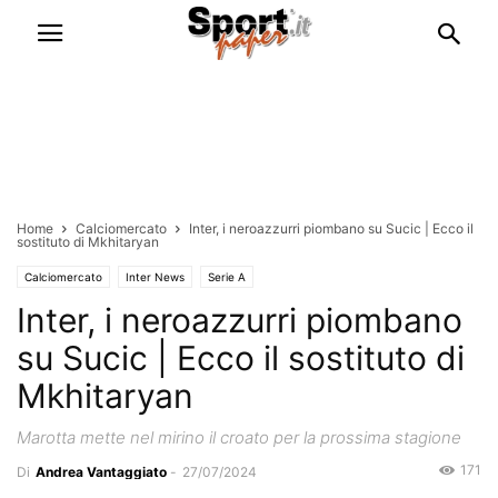
Home
Calciomercato
Inter, i neroazzurri piombano su Sucic | Ecco il
sostituto di Mkhitaryan
Calciomercato
Inter News
Serie A
Inter, i neroazzurri piombano
su Sucic | Ecco il sostituto di
Mkhitaryan
Marotta mette nel mirino il croato per la prossima stagione
171
Di
Andrea Vantaggiato
-
27/07/2024